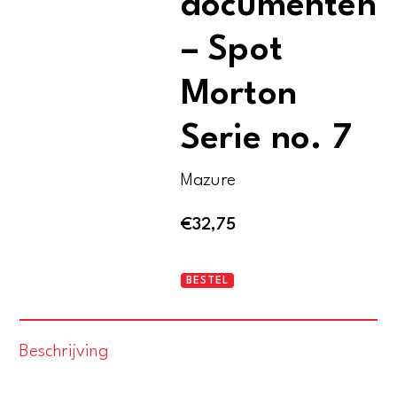
documenten
– Spot
Morton
Serie no. 7
Mazure
€
32,75
De
BESTEL
verdwenen
documenten
Beschrijving
-
Spot