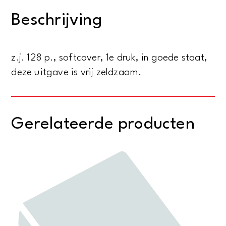
Morton
Beschrijving
Serie
no.
7
z.j. 128 p., softcover, 1e druk, in goede staat,
aantal
deze uitgave is vrij zeldzaam.
Gerelateerde producten