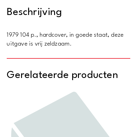
verhalen
Beschrijving
uit
Zaïre
aantal
1979 104 p., hardcover, in goede staat, deze
uitgave is vrij zeldzaam.
Gerelateerde producten