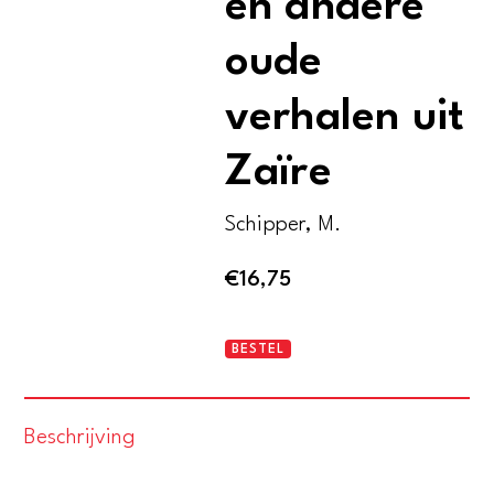
en andere
oude
verhalen uit
Zaïre
Schipper, M.
€
16,75
De
BESTEL
tovertam
en
Beschrijving
andere
oude