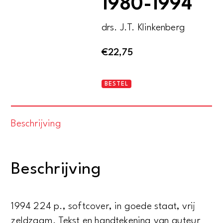
1980-1994
drs. J.T. Klinkenberg
€
22,75
De
BESTEL
stuurlui
aan
Beschrijving
wal
-
Een
Beschrijving
institutioneel
onderzoek
naar
1994 224 p., softcover, in goede staat, vrij
het
zeldzaam. Tekst en handtekening van auteur