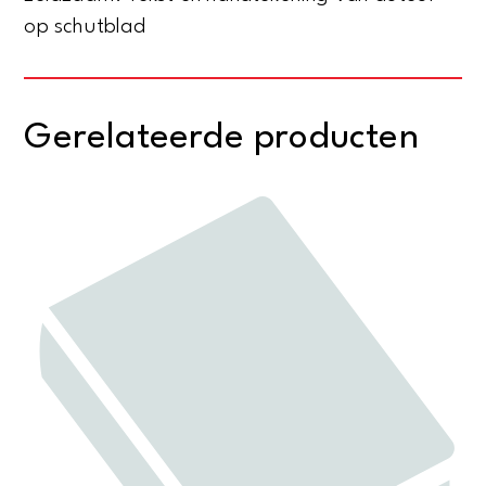
beleidsterrein
op schutblad
scheepvaart
en
maritieme
Gerelateerde producten
zaken,
1980-
1994
aantal