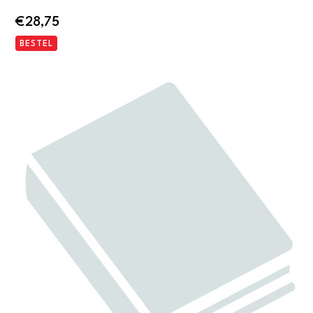
€
28,75
BESTEL