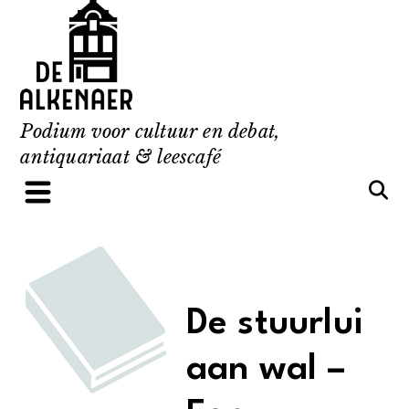
Skip
to
content
Podium voor cultuur en debat,
antiquariaat & leescafé
De stuurlui
aan wal –