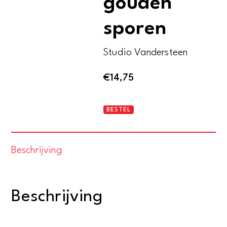
gouden
sporen
Studio Vandersteen
€
14,75
De
BESTEL
Rode
Ridder
Beschrijving
-
De
gouden
Beschrijving
sporen
aantal