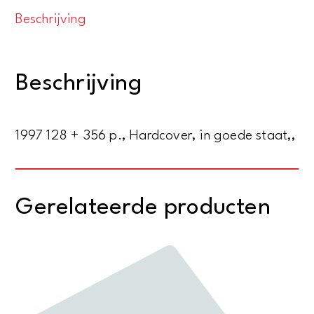
van
Beschrijving
de
stad
-
Beschrijving
Noord-
Europese
stedebouw
1997 128 + 356 p., Hardcover, in goede staat,,
1900-
2000
(2
Gerelateerde producten
delen)
aantal