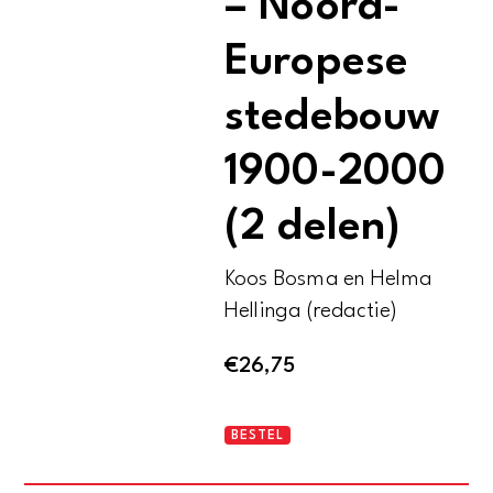
– Noord-
Europese
stedebouw
1900-2000
(2 delen)
Koos Bosma en Helma
Hellinga (redactie)
€
26,75
De
BESTEL
regie