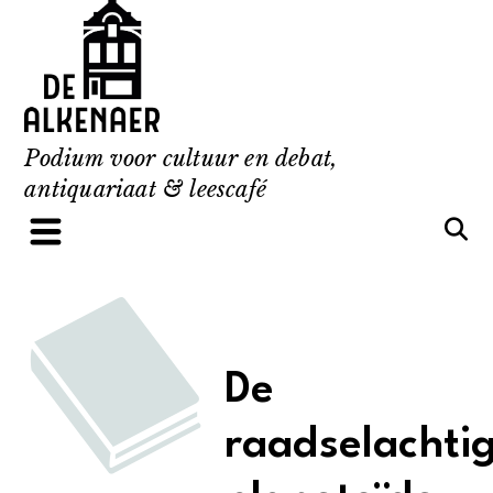
Skip
to
content
Podium voor cultuur en debat,
antiquariaat & leescafé
De
raadselachti