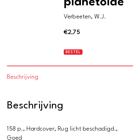
planetoïde
Verbeeten, W.J.
€
2,75
De
BESTEL
raadselachtige
planetoïde
Beschrijving
aantal
Beschrijving
158 p., Hardcover, Rug licht beschadigd.,
Goed