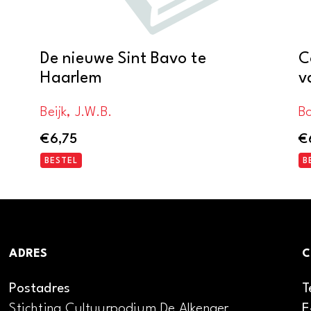
De nieuwe Sint Bavo te
C
Haarlem
v
Beijk, J.W.B.
B
€
6,75
€
BESTEL
B
ADRES
C
Postadres
T
Stichting Cultuurpodium De Alkenaer
E