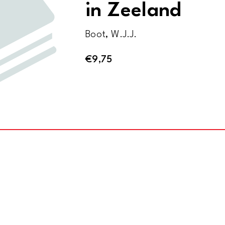
in Zeeland
Boot, W.J.J.
€
9,75