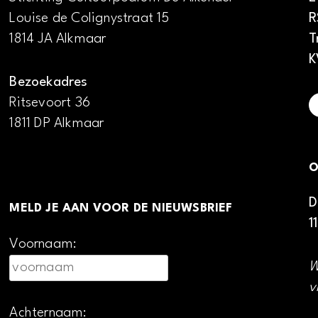
Louise de Colignystraat 15
R
1814 JA Alkmaar
T
K
Bezoekadres
Ritsevoort 36
1811 DP Alkmaar
O
D
MELD JE AAN VOOR DE NIEUWSBRIEF
1
Voornaam:
W
v
Achternaam: