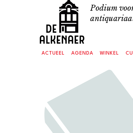
Skip
Podium voor
to
antiquariaat
content
ACTUEEL
AGENDA
WINKEL
CU