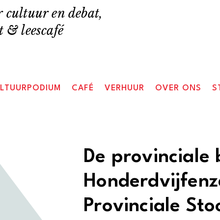
 cultuur en debat,
 & leescafé
LTUURPODIUM
CAFÉ
VERHUUR
OVER ONS
S
De provinciale 
Honderdvijfenz
Provinciale St