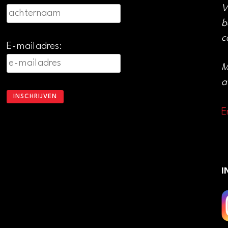
V
b
c
E-mailadres:
M
a
E
I