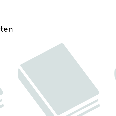
d
cten