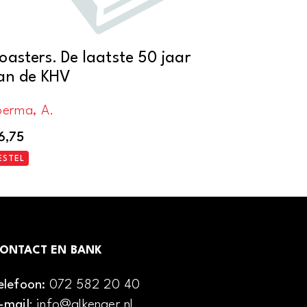
oasters. De laatste 50 jaar
an de KHV
oerma, A.
6,75
ESTEL
ONTACT EN BANK
elefoon:
072 582 20 40
-mail
: info@alkenaer.nl