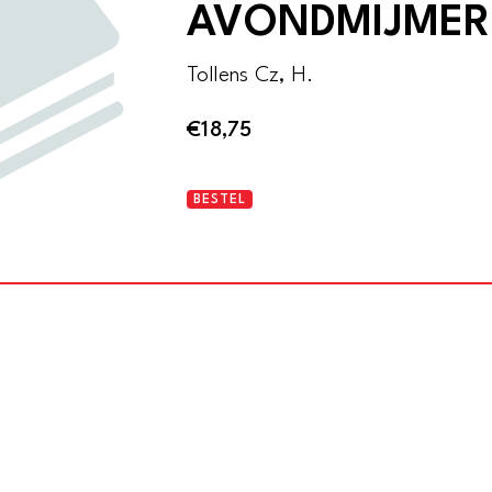
AVONDMIJMER
Tollens Cz, H.
€
18,75
De
BESTEL
overwintering
der
Hollanders
op
Nova
Zembla
in
de
jaren