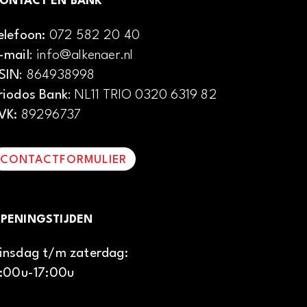
ONTACT EN BANK
elefoon:
072 582 20 40
-mail
: info@alkenaer.nl
SIN
: 864938998
riodos Bank
: NL11 TRIO 0320 6319 82
VK:
89296737
CONTACTFORMULIER
PENINGSTIJDEN
insdag t/m zaterdag:
1:00u-17:00u