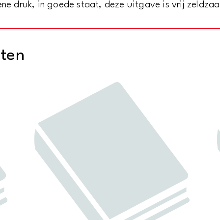
ene druk, in goede staat, deze uitgave is vrij zeldza
1596
en
1597
cten
-
Gevolgd
door
AVONDMIJMERING
aantal