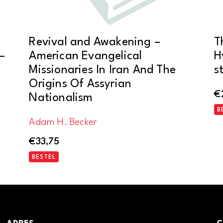
Revival and Awakening –
T
–
American Evangelical
H
Missionaries In Iran And The
s
Origins Of Assyrian
€
Nationalism
B
Adam H. Becker
€
33,75
BESTEL