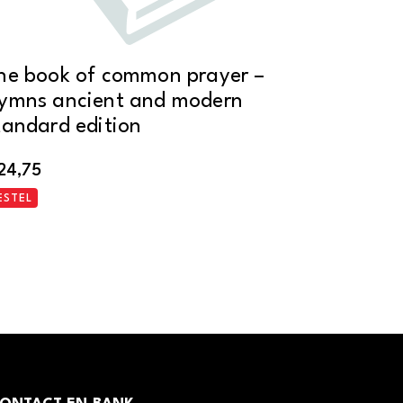
he book of common prayer –
ymns ancient and modern
tandard edition
24,75
ESTEL