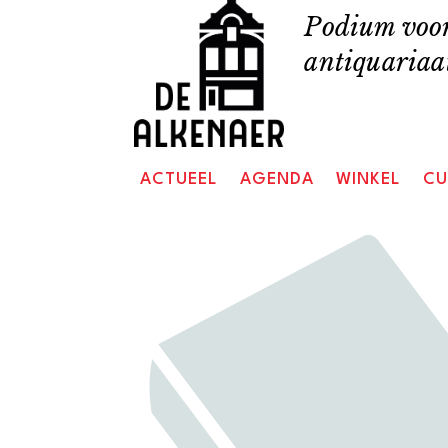
Skip
Podium voor
to
antiquariaat
content
ACTUEEL
AGENDA
WINKEL
CU