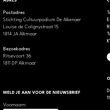
ADRES
C
Postadres
T
Stichting Cultuurpodium De Alkenaer
E
Louise de Colignystraat 15
R
1814 JA Alkmaar
T
K
Bezoekadres
Ritsevoort 36
1811 DP Alkmaar
O
D
MELD JE AAN VOOR DE NIEUWSBRIEF
1
Voornaam: