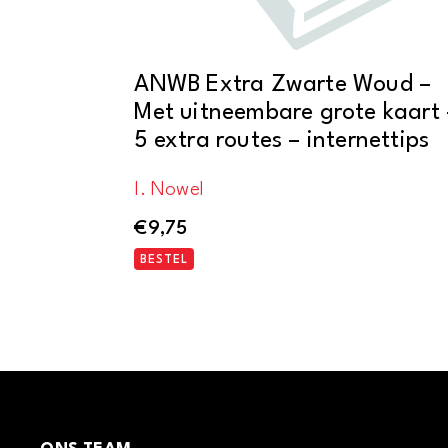
ANWB Extra Zwarte Woud –
Met uitneembare grote kaart 
5 extra routes – internettips
I. Nowel
€
9,75
BESTEL