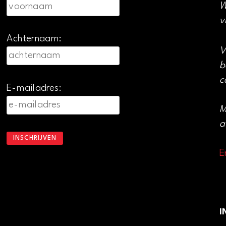
W
v
Achternaam:
V
b
c
E-mailadres:
M
a
E
I