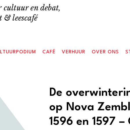
 cultuur en debat,
 & leescafé
LTUURPODIUM
CAFÉ
VERHUUR
OVER ONS
S
De overwinteri
op Nova Zembla
1596 en 1597 –