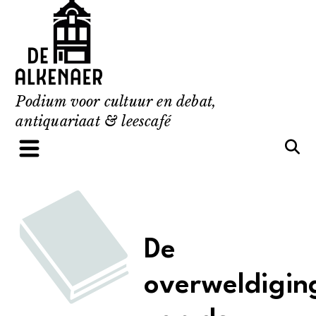
Skip
to
content
Podium voor cultuur en debat,
antiquariaat & leescafé
De
overweldigin