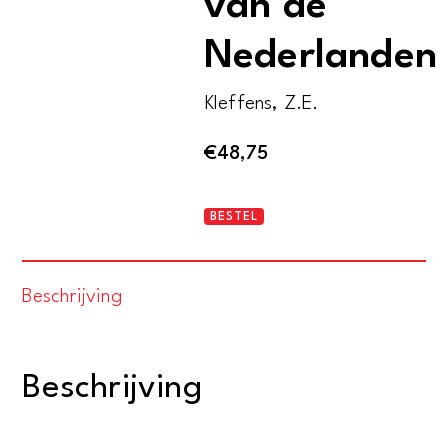
van de
Nederlanden
Kleffens, Z.E.
€
48,75
De
BESTEL
overweldiging
van
Beschrijving
de
Nederlanden
aantal
Beschrijving