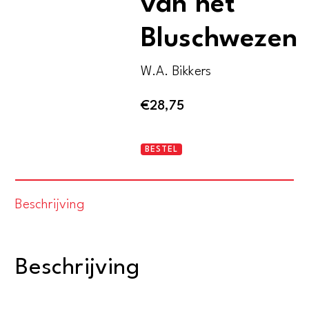
van het
Bluschwezen
W.A. Bikkers
€
28,75
De
BESTEL
ontwikkeling
van
Beschrijving
het
Bluschwezen
aantal
Beschrijving