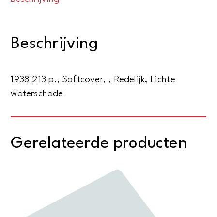
en
plaatsen
in
Beschrijving
den
Romeinschen
tijd
1938 213 p., Softcover, , Redelijk, Lichte
aantal
waterschade
Gerelateerde producten