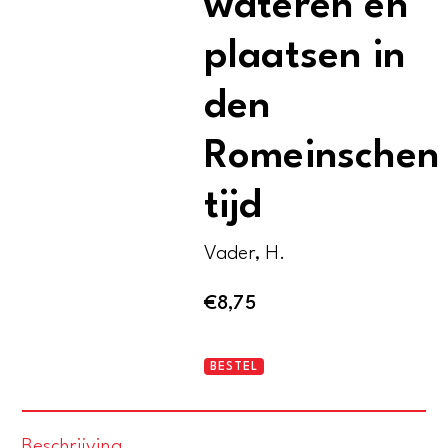
wateren en
plaatsen in
den
Romeinschen
tijd
Vader, H.
€
8,75
De
BESTEL
Nederlandsche
wateren
Beschrijving