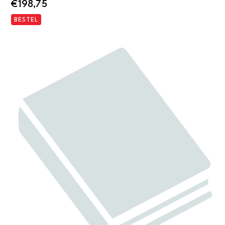
€
198,75
BESTEL