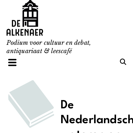
Skip
to
content
Podium voor cultuur en debat,
antiquariaat & leescafé
De
Nederlandsc