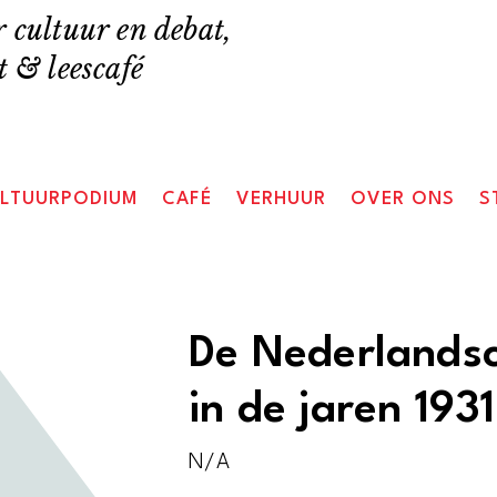
 cultuur en debat,
 & leescafé
LTUURPODIUM
CAFÉ
VERHUUR
OVER ONS
S
De Nederlandsc
in de jaren 193
N/A