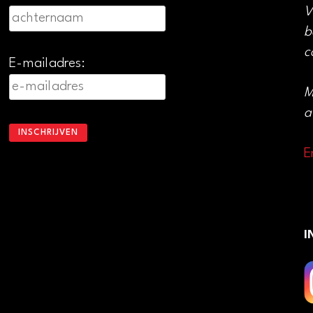
V
b
c
E-mailadres:
M
a
E
I