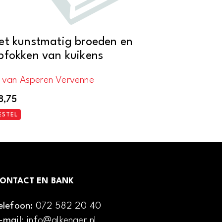
et kunstmatig broeden en
pfokken van kuikens
. van Asperen Vervenne
8,75
ESTEL
ONTACT EN BANK
elefoon:
072 582 20 40
-mail
: info@alkenaer.nl