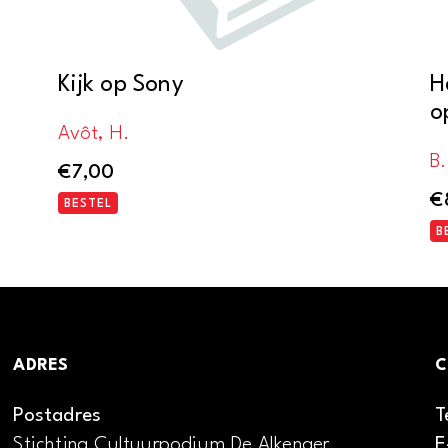
Kijk op Sony
H
o
Avôt, H.
B
€
7,00
€
BESTEL
B
ADRES
C
Postadres
T
Stichting Cultuurpodium De Alkenaer
E