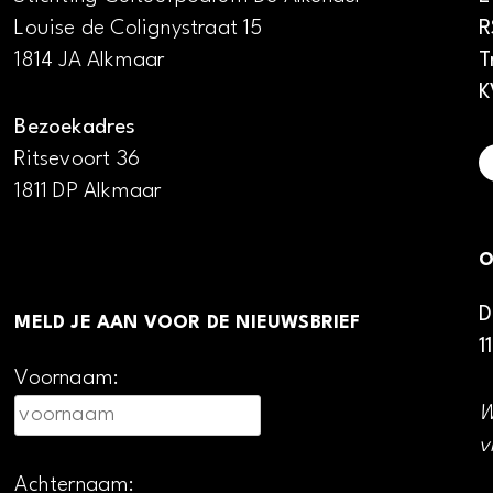
Louise de Colignystraat 15
R
1814 JA Alkmaar
T
K
Bezoekadres
Ritsevoort 36
1811 DP Alkmaar
O
D
MELD JE AAN VOOR DE NIEUWSBRIEF
1
Voornaam:
W
v
Achternaam: