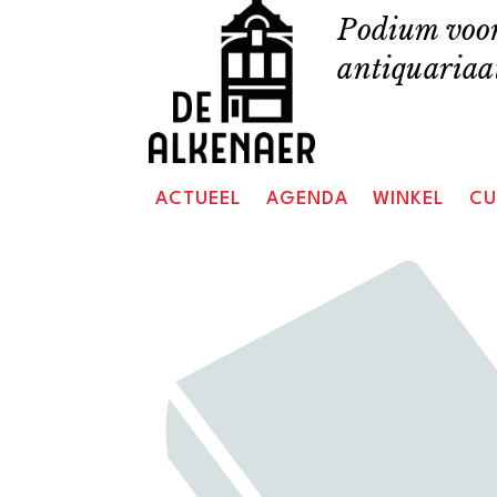
Skip
Podium voor
to
antiquariaat
content
ACTUEEL
AGENDA
WINKEL
CU