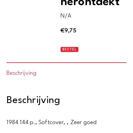
herontdekt
N/A
€
9,75
De
BESTEL
metropool
herontdekt
Beschrijving
aantal
Beschrijving
1984 144 p., Softcover, , Zeer goed