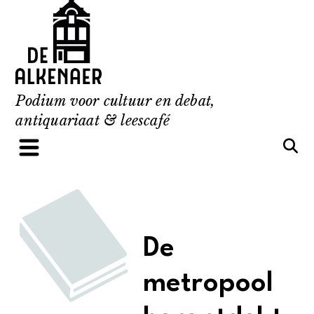
Skip
to
content
Podium voor cultuur en debat,
antiquariaat & leescafé
De
metropool