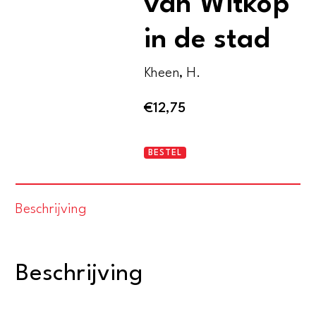
van Witkop
in de stad
Kheen, H.
€
12,75
De
BESTEL
lotgevallen
van
Beschrijving
Witkop
in
de
Beschrijving
stad
aantal