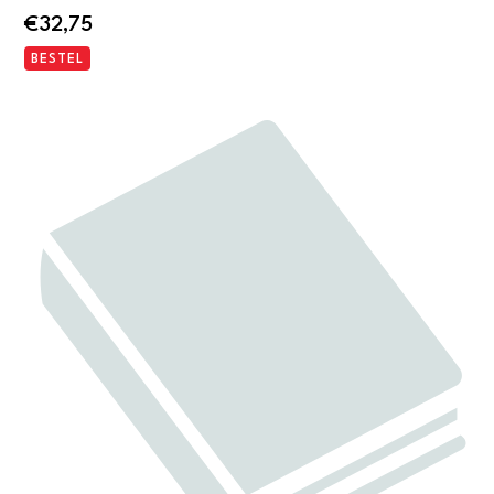
€
32,75
BESTEL