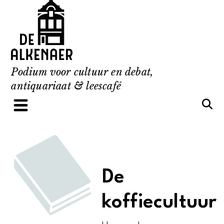
Skip
to
content
Podium voor cultuur en debat,
antiquariaat & leescafé
De
koffiecultuur