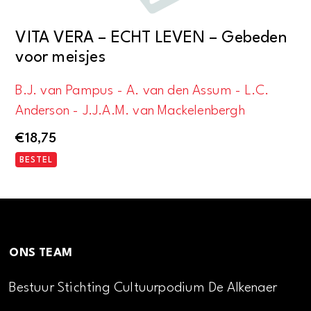
VITA VERA – ECHT LEVEN – Gebeden
voor meisjes
B.J. van Pampus - A. van den Assum - L.C.
Anderson - J.J.A.M. van Mackelenbergh
€
18,75
BESTEL
ONS TEAM
Bestuur Stichting Cultuurpodium De Alkenaer