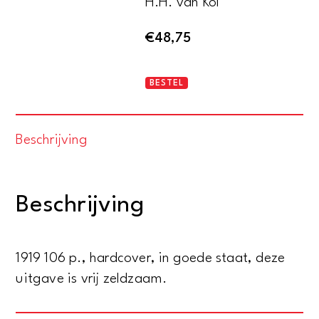
H.H. van Kol
€
48,75
De
BESTEL
Joden
en
Beschrijving
de
vrede
aantal
Beschrijving
1919 106 p., hardcover, in goede staat, deze
uitgave is vrij zeldzaam.