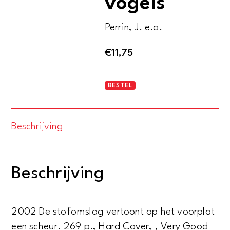
vogels
Perrin, J. e.a.
€
11,75
De
BESTEL
grote
trek
Beschrijving
der
vogels
aantal
Beschrijving
2002 De stofomslag vertoont op het voorplat
een scheur. 269 p., Hard Cover, , Very Good