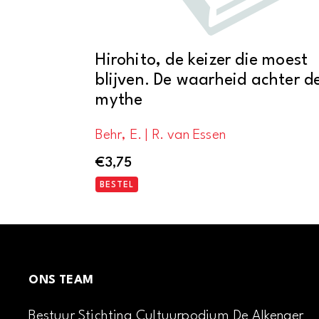
Hirohito, de keizer die moest
blijven. De waarheid achter d
mythe
Behr, E. | R. van Essen
€
3,75
BESTEL
ONS TEAM
Bestuur Stichting Cultuurpodium De Alkenaer