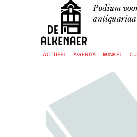
Skip
Podium voor
to
antiquariaat
content
ACTUEEL
AGENDA
WINKEL
CU