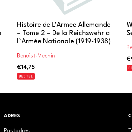
Histoire de L’Armee Allemande
W
e
– Tome 2 – De la Reichswehr a
S
l`Armée Nationale (1919-1938)
B
Benoist-Mechin
€
€
14,75
B
BESTEL
ADRES
C
Postadres
T