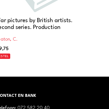
ar pictures by British artists.
econd series. Production
eaton, C.
9,75
ESTEL
ONTACT EN BANK
elefoon:
072 582 20 40