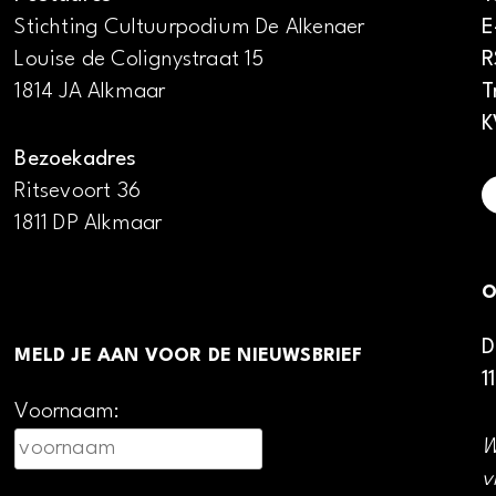
Stichting Cultuurpodium De Alkenaer
E
Louise de Colignystraat 15
R
1814 JA Alkmaar
T
K
Bezoekadres
Ritsevoort 36
1811 DP Alkmaar
O
D
MELD JE AAN VOOR DE NIEUWSBRIEF
1
Voornaam:
W
v