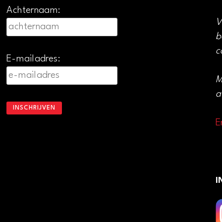
Achternaam:
V
b
c
E-mailadres:
M
a
E
I