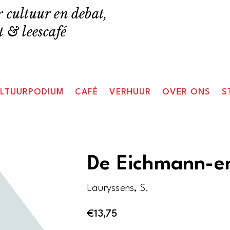
 cultuur en debat,
 & leescafé
LTUURPODIUM
CAFÉ
VERHUUR
OVER ONS
S
De Eichmann-er
Lauryssens, S.
€
13,75