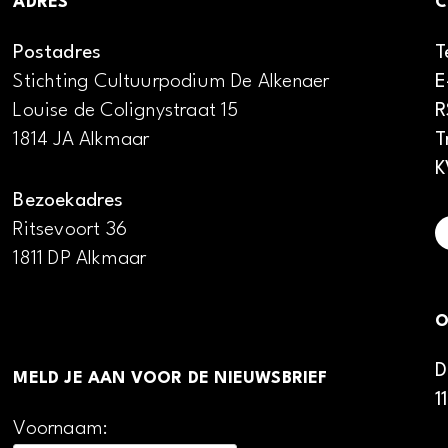
ADRES
C
Postadres
T
Stichting Cultuurpodium De Alkenaer
E
Louise de Colignystraat 15
R
1814 JA Alkmaar
T
K
Bezoekadres
Ritsevoort 36
1811 DP Alkmaar
O
D
MELD JE AAN VOOR DE NIEUWSBRIEF
1
Voornaam: