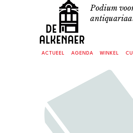
Skip
Podium voor
to
antiquariaat
content
ACTUEEL
AGENDA
WINKEL
CU