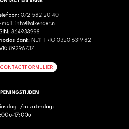
ONTACT EN BANK
elefoon:
072 582 20 40
-mail
: info@alkenaer.nl
SIN
: 864938998
riodos Bank
: NL11 TRIO 0320 6319 82
VK:
89296737
CONTACTFORMULIER
PENINGSTIJDEN
insdag t/m zaterdag:
1:00u-17:00u