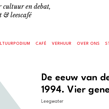
 cultuur en debat,
 & leescafé
LTUURPODIUM
CAFÉ
VERHUUR
OVER ONS
S
De eeuw van d
1994. Vier gen
Leegwater