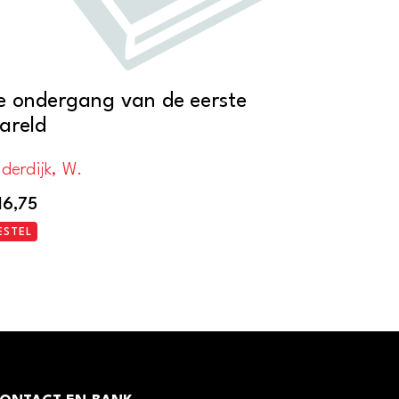
e ondergang van de eerste
areld
lderdijk, W.
16,75
ESTEL