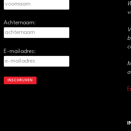
W
v
Achternaam:
V
b
c
E-mailadres:
M
a
E
I