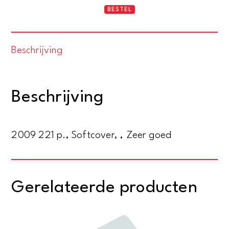
De
BESTEL
crisiseconomie.
Hoe
Beschrijving
een
herhaling
van
Beschrijving
de
grote
depressie
2009 221 p., Softcover, , Zeer goed
kan
worden
voorkomen
Gerelateerde producten
aantal