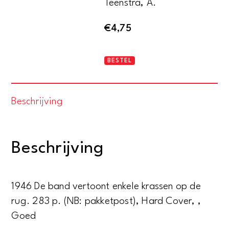
Teenstra, A.
€
4,75
De
BESTEL
clippers.
Een
Beschrijving
nieuwe
geschiedenis
van
Beschrijving
de
snelste
Nederlandsche
1946 De band vertoont enkele krassen op de
zeilschepen
rug. 283 p. (NB: pakketpost), Hard Cover, ,
uit
Goed
de