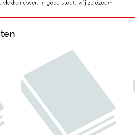
 vlekken cover, in goed staat, vrij zeldzaam.
aantal
cten