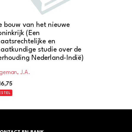
e bouw van het nieuwe
oninkrijk (Een
taatsrechtelijke en
taatkundige studie over de
erhouding Nederland-Indië)
igeman, J.A.
16,75
ESTEL