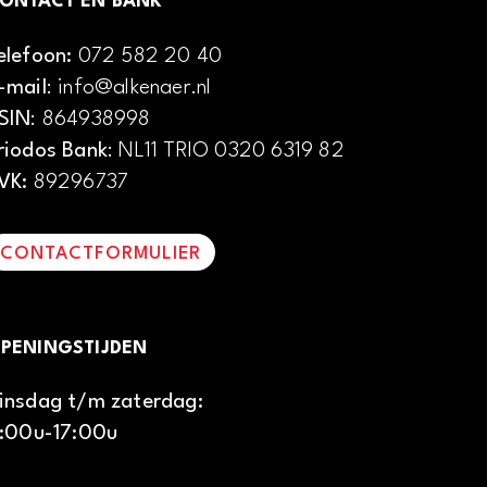
ONTACT EN BANK
elefoon:
072 582 20 40
-mail
: info@alkenaer.nl
SIN
: 864938998
riodos Bank
: NL11 TRIO 0320 6319 82
VK:
89296737
CONTACTFORMULIER
PENINGSTIJDEN
insdag t/m zaterdag:
1:00u-17:00u