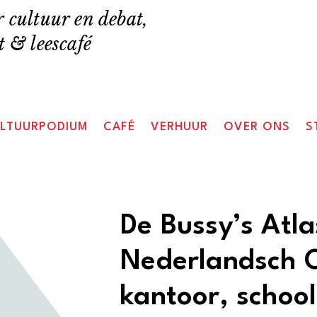
 cultuur en debat,
 & leescafé
LTUURPODIUM
CAFÉ
VERHUUR
OVER ONS
S
De Bussy’s Atl
Nederlandsch O
kantoor, school