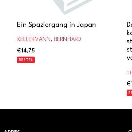
Ein Spaziergang in Japan
D
k
KELLERMANN, BERNHARD
s
s
€
14,75
v
BESTEL
E
€
B