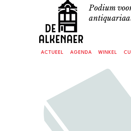
Skip
Podium voor
to
antiquariaat
content
ACTUEEL
AGENDA
WINKEL
CU