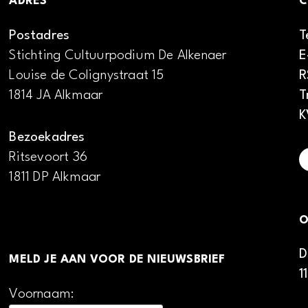
ADRES
C
Postadres
T
Stichting Cultuurpodium De Alkenaer
E
Louise de Colignystraat 15
R
1814 JA Alkmaar
T
K
Bezoekadres
Ritsevoort 36
1811 DP Alkmaar
O
D
MELD JE AAN VOOR DE NIEUWSBRIEF
1
Voornaam: