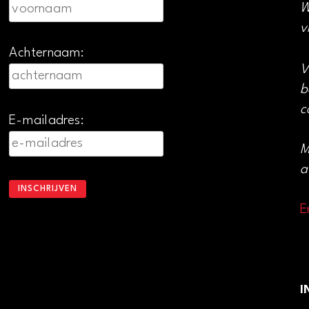
W
v
Achternaam:
V
b
c
E-mailadres:
M
a
E
I