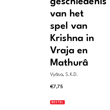
geschiedenis
van het
spel van
Krishna in
Vraja en
Mathurâ
Vyâsa, S.K.D.
€
7,75
De
BESTEL
bovennatuurlijke