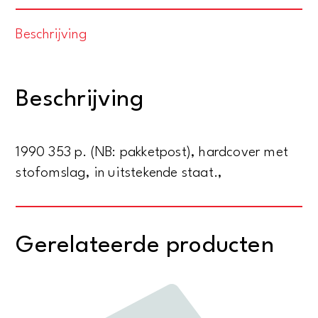
geschiedenis
Beschrijving
van
het
spel
Beschrijving
van
Krishna
in
1990 353 p. (NB: pakketpost), hardcover met
Vraja
stofomslag, in uitstekende staat.,
en
Mathurâ
aantal
Gerelateerde producten