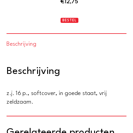
€
12,75
De
BESTEL
avonturen
van
Beschrijving
Pinkie
Pienter
-
Beschrijving
Ontvoering
van
Bobby
z.j. 16 p., softcover, in goede staat, vrij
Brown-
zeldzaam.
Albums
Tricolores
10
Gerelateerde producten
aantal