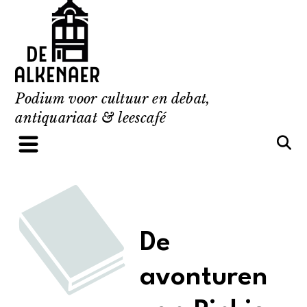
Skip
to
content
Podium voor cultuur en debat,
antiquariaat & leescafé
De
avonturen