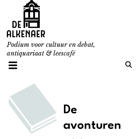
Skip
to
content
Podium voor cultuur en debat,
antiquariaat & leescafé
De
avonturen