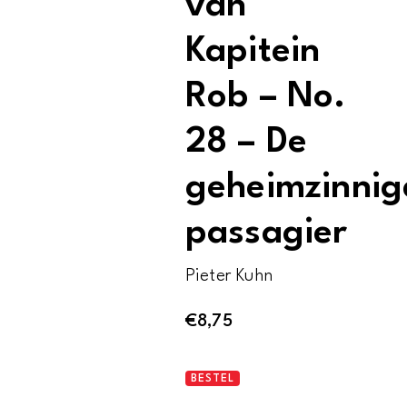
van
Kapitein
Rob – No.
28 – De
geheimzinnig
passagier
Pieter Kuhn
€
8,75
De
BESTEL
avonturen