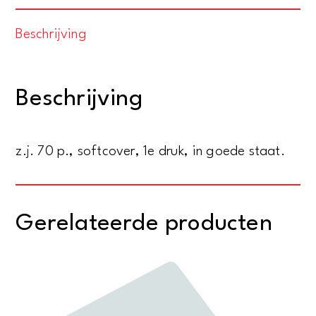
van
Beschrijving
Kapitein
Rob
-
Beschrijving
No.
28
-
z.j. 70 p., softcover, 1e druk, in goede staat.
De
geheimzinnige
passagier
Gerelateerde producten
aantal