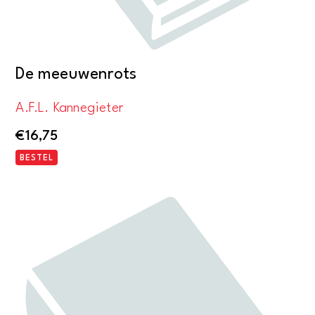
De meeuwenrots
A.F.L. Kannegieter
€
16,75
BESTEL