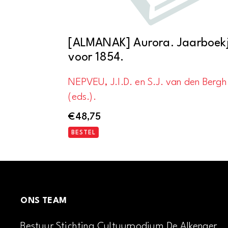
[ALMANAK] Aurora. Jaarboek
voor 1854.
NEPVEU, J.I.D. en S.J. van den Bergh
(eds.).
€
48,75
BESTEL
ONS TEAM
Bestuur Stichting Cultuurpodium De Alkenaer