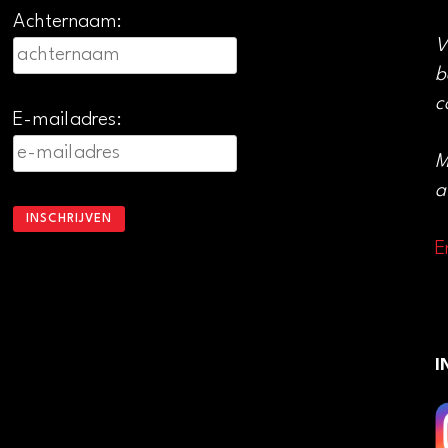
Achternaam:
V
b
c
E-mailadres:
M
a
E
I