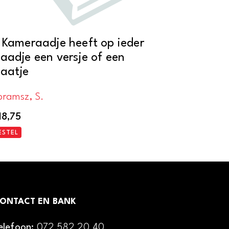
t Kameraadje heeft op ieder
laadje een versje of een
laatje
bramsz, S.
18,75
ESTEL
ONTACT EN BANK
elefoon:
072 582 20 40