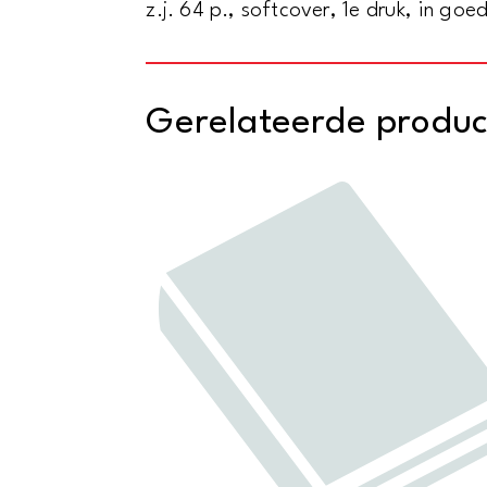
z.j. 64 p., softcover, 1e druk, in go
Gerelateerde produ