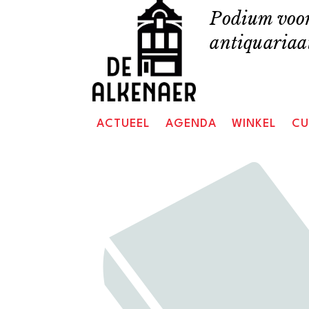
Skip
Podium voor
to
antiquariaat
content
ACTUEEL
AGENDA
WINKEL
CU