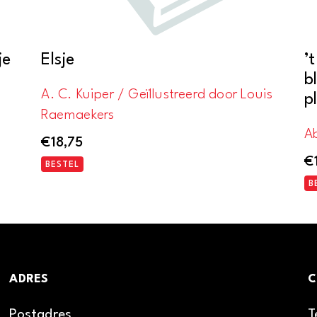
je
Elsje
’
b
A. C. Kuiper / Geïllustreerd door Louis
p
Raemaekers
A
€
18,75
€
BESTEL
B
ADRES
C
Postadres
T