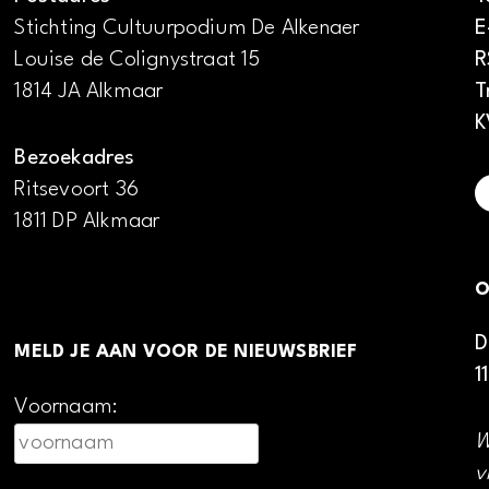
Stichting Cultuurpodium De Alkenaer
E
Louise de Colignystraat 15
R
1814 JA Alkmaar
T
K
Bezoekadres
Ritsevoort 36
1811 DP Alkmaar
O
D
MELD JE AAN VOOR DE NIEUWSBRIEF
1
Voornaam:
W
v