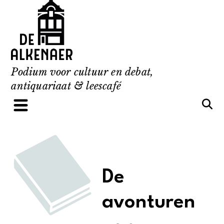
Skip
to
content
Podium voor cultuur en debat,
antiquariaat & leescafé
De
avonturen