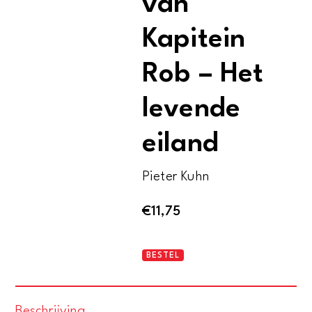
van
Kapitein
Rob – Het
levende
eiland
Pieter Kuhn
€
11,75
De
BESTEL
avonturen
van
Beschrijving