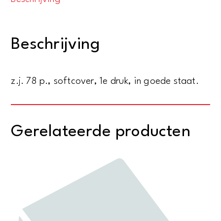
Kapitein
Rob
-
Beschrijving
Het
levende
eiland
z.j. 78 p., softcover, 1e druk, in goede staat.
aantal
Gerelateerde producten