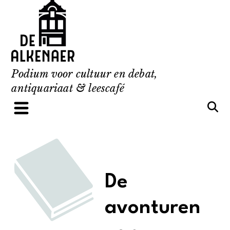
Skip
to
content
Podium voor cultuur en debat,
antiquariaat & leescafé
De
avonturen