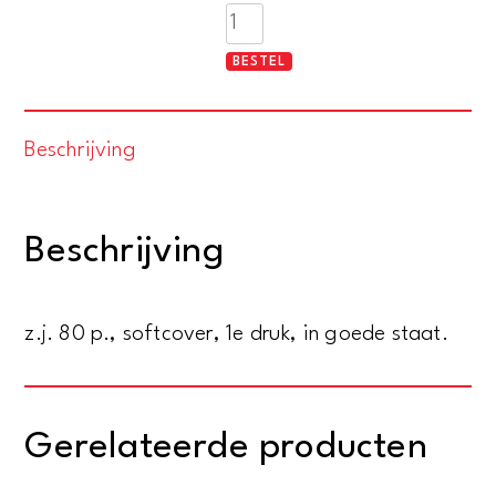
De
avonturen
BESTEL
van
Kapitein
Rob
Beschrijving
deel
16
-
Beschrijving
Het
rijk
z.j. 80 p., softcover, 1e druk, in goede staat.
van
de
witte
Mammouth
Gerelateerde producten
aantal