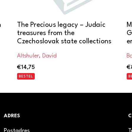
n
The Precious legacy – Judaic
M
treasures from the
G
Czechoslovak state collections
e
Altshuler, David
Ba
€
14,75
€
BESTEL
B
ADRES
C
Postadres
T