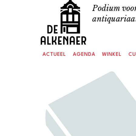
Skip
Podium voor
to
antiquariaat
content
ACTUEEL
AGENDA
WINKEL
CU