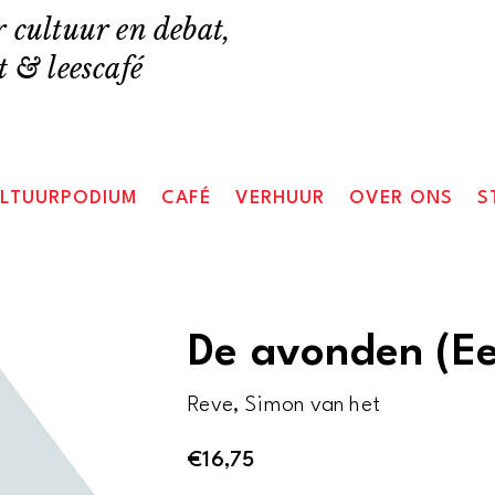
 cultuur en debat,
 & leescafé
LTUURPODIUM
CAFÉ
VERHUUR
OVER ONS
S
De avonden (Ee
Reve, Simon van het
€
16,75