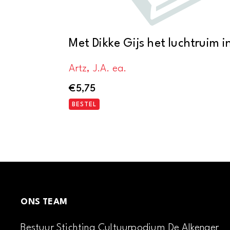
Met Dikke Gijs het luchtruim i
Artz, J.A. ea.
€
5,75
BESTEL
ONS TEAM
Bestuur Stichting Cultuurpodium De Alkenaer