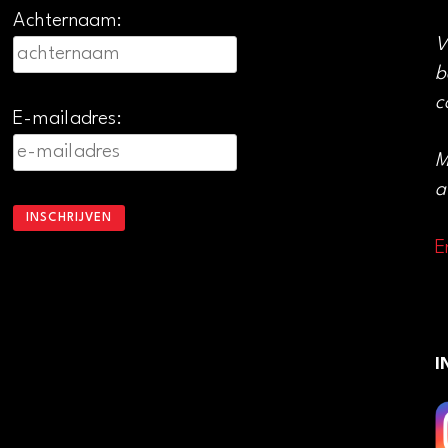
Achternaam:
V
b
c
E-mailadres:
M
a
E
I