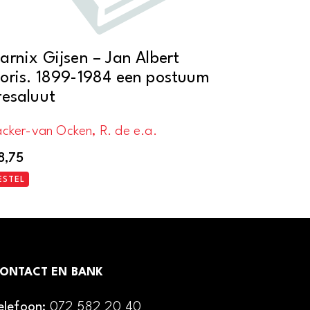
arnix Gijsen – Jan Albert
oris. 1899-1984 een postuum
resaluut
cker-van Ocken, R. de e.a.
8,75
ESTEL
ONTACT EN BANK
elefoon:
072 582 20 40