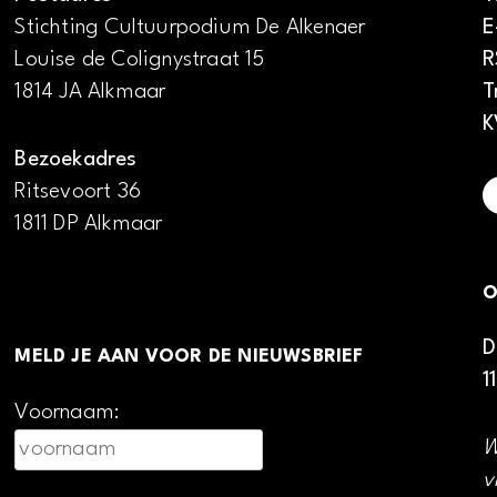
Stichting Cultuurpodium De Alkenaer
E
Louise de Colignystraat 15
R
1814 JA Alkmaar
T
K
Bezoekadres
Ritsevoort 36
1811 DP Alkmaar
O
D
MELD JE AAN VOOR DE NIEUWSBRIEF
1
Voornaam:
W
v