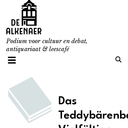
Skip
to
content
Podium voor cultuur en debat,
antiquariaat & leescafé
Das
Teddybärenba