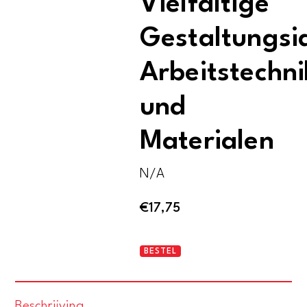
Vielfältige
Gestaltungsi
Arbeitstechn
und
Materialen
N/A
€
17,75
Das
BESTEL
Teddybärenbastelbuch.
Vielfältige
Beschrijving