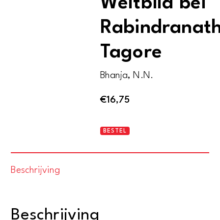
Weltbild bei
Rabindranat
Tagore
Bhanja, N.N.
€
16,75
Das
BESTEL
religiöse
Weltbild
Beschrijving
bei
Rabindranath
Tagore
Beschrijving
aantal