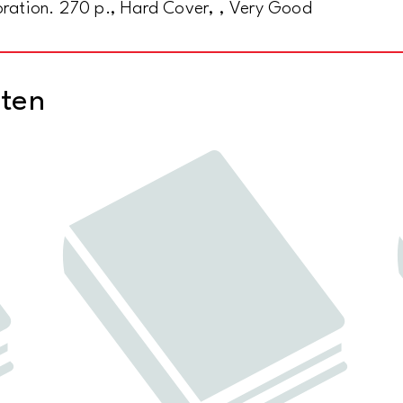
loration. 270 p., Hard Cover, , Very Good
cten