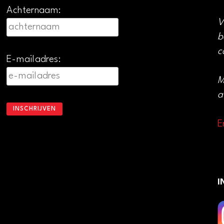
Achternaam:
V
b
c
E-mailadres:
M
a
E
I