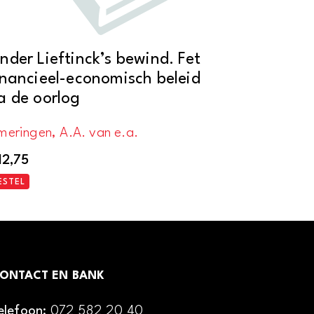
nder Lieftinck’s bewind. Fet
inancieel-economisch beleid
a de oorlog
meringen, A.A. van e.a.
12,75
ESTEL
ONTACT EN BANK
elefoon:
072 582 20 40