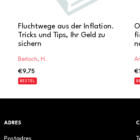
Fluchtwege aus der Inflation.
O
Tricks und Tips, Ihr Geld zu
f
sichern
n
Berloch, H.
A
€
9,75
€
BESTEL
B
ADRES
C
Postadres
T