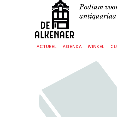
Skip
Podium voor
to
antiquariaat
content
ACTUEEL
AGENDA
WINKEL
CU