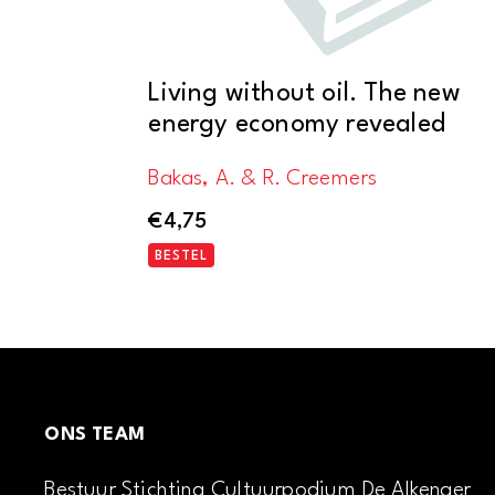
Living without oil. The new
energy economy revealed
Bakas, A. & R. Creemers
€
4,75
BESTEL
ONS TEAM
Bestuur Stichting Cultuurpodium De Alkenaer