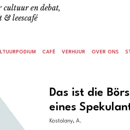
 cultuur en debat,
 & leescafé
LTUURPODIUM
CAFÉ
VERHUUR
OVER ONS
S
Das ist die Bör
eines Spekulan
Kostolany, A.