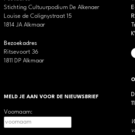
Stichting Cultuurpodium De Alkenaer
E
Louise de Colignystraat 15
R
1814 JA Alkmaar
T
K
Bezoekadres
Ritsevoort 36
1811 DP Alkmaar
O
D
MELD JE AAN VOOR DE NIEUWSBRIEF
1
Voornaam:
W
v