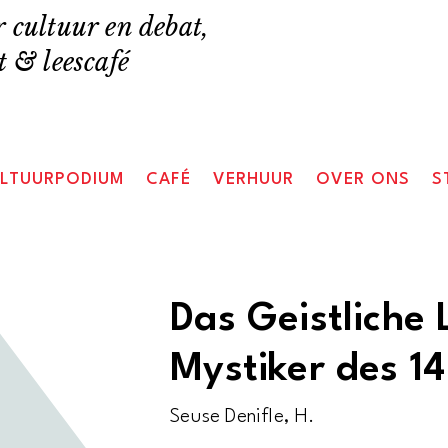
 cultuur en debat,
 & leescafé
LTUURPODIUM
CAFÉ
VERHUUR
OVER ONS
S
Das Geistliche
Mystiker des 1
Seuse Denifle, H.