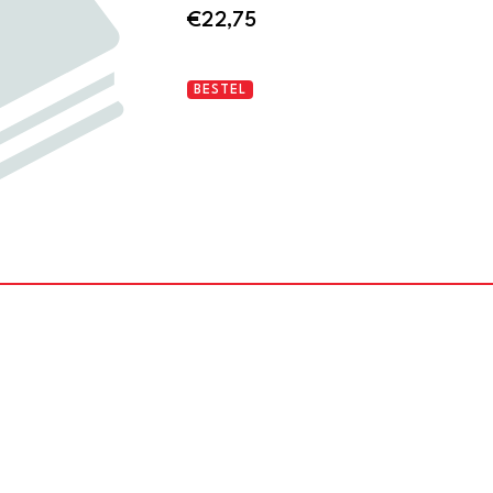
€
22,75
Das
BESTEL
Geistliche
Leben.
Deutsche
Mystiker
des
14.
Jahrhunderts
aantal