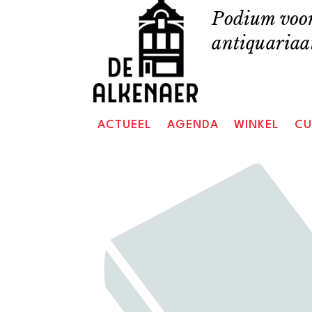
Skip
Podium voor
to
antiquariaat
content
ACTUEEL
AGENDA
WINKEL
CU