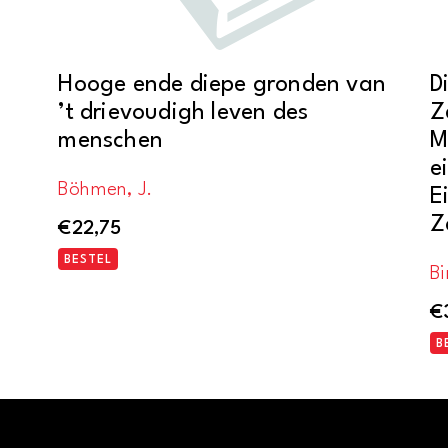
Hooge ende diepe gronden van
D
’t drievoudigh leven des
Z
menschen
M
e
Böhmen, J.
E
Z
€
22,75
BESTEL
Bi
€
B