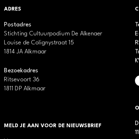
ADRES
C
Postadres
T
Stichting Cultuurpodium De Alkenaer
E
Louise de Colignystraat 15
R
1814 JA Alkmaar
T
K
Bezoekadres
Ritsevoort 36
1811 DP Alkmaar
O
D
MELD JE AAN VOOR DE NIEUWSBRIEF
1