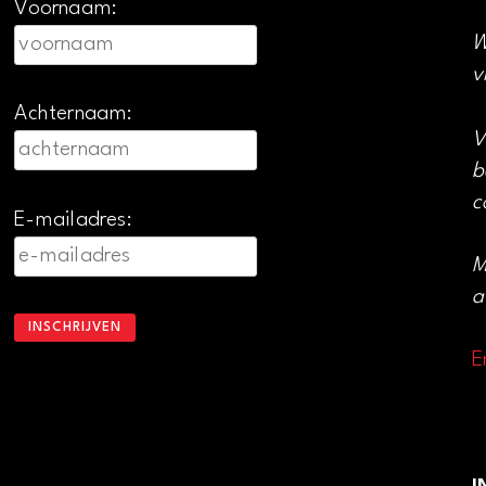
Voornaam:
W
v
Achternaam:
V
b
c
E-mailadres:
M
a
E