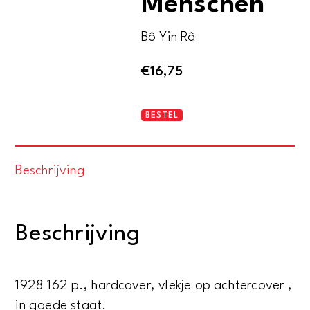
Menschen
Bô Yin Râ
€
16,75
Das
BESTEL
Buch
vom
Beschrijving
Menschen
aantal
Beschrijving
1928 162 p., hardcover, vlekje op achtercover ,
in goede staat.