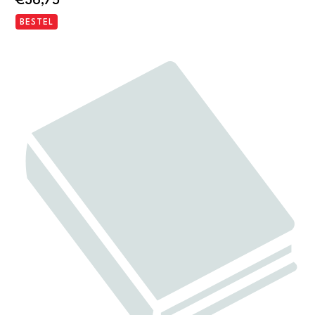
€
36,75
BESTEL