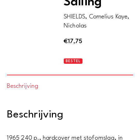
Sailing
SHIELDS, Cornelius Kaye,
Nicholas
€
17,75
Cornelius
BESTEL
Shields
on
Beschrijving
Sailing
aantal
Beschrijving
1965 240 p., hardcover met stofomslag, in