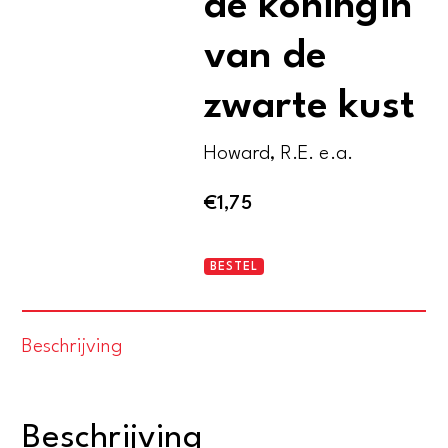
de koningin
van de
zwarte kust
Howard, R.E. e.a.
€
1,75
Conan
BESTEL
de
barbaar
Beschrijving
en
de
koningin
Beschrijving
van