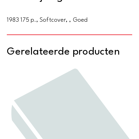
de
zwarte
1983 175 p., Softcover, , Goed
kust
aantal
Gerelateerde producten