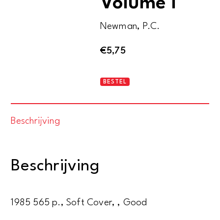
Volume I
Newman, P.C.
€
5,75
Company
BESTEL
of
adventurers.
Beschrijving
Volume
I
aantal
Beschrijving
1985 565 p., Soft Cover, , Good