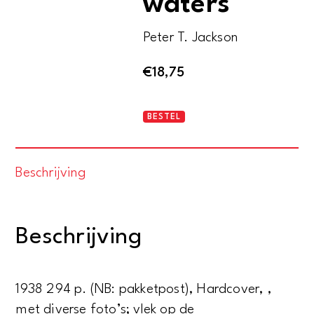
waters
Peter T. Jackson
€
18,75
Commission
BESTEL
in
Chinese
Beschrijving
waters
aantal
Beschrijving
1938 294 p. (NB: pakketpost), Hardcover, ,
met diverse foto’s; vlek op de