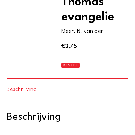
Thomas
evangelie
Meer, B. van der
€
3,75
Commentaar
BESTEL
op
het
Beschrijving
Thomas
evangelie
aantal
Beschrijving