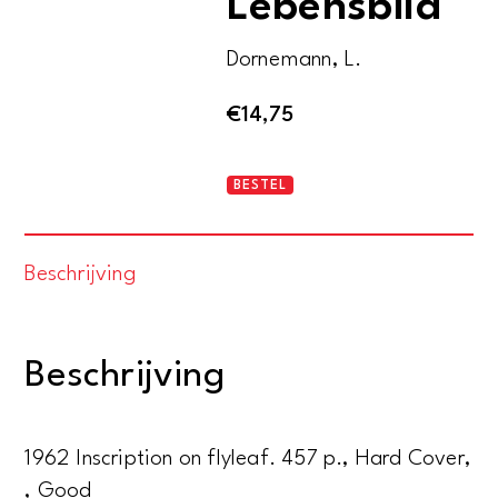
Lebensbild
Dornemann, L.
€
14,75
Clara
BESTEL
Zetkin.
Ein
Beschrijving
Lebensbild
aantal
Beschrijving
1962 Inscription on flyleaf. 457 p., Hard Cover,
, Good