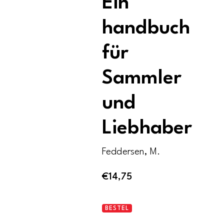
Ein
handbuch
für
Sammler
und
Liebhaber
Feddersen, M.
€
14,75
Chinesisches
BESTEL
Kunstgewerbe.