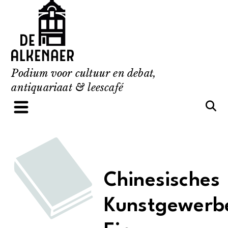
Skip
to
content
Podium voor cultuur en debat,
antiquariaat & leescafé
Chinesisches
Kunstgewerb