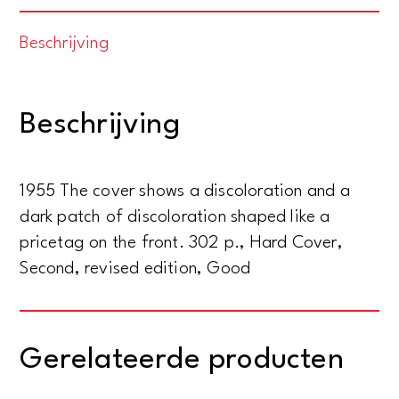
Ein
Beschrijving
handbuch
für
Sammler
Beschrijving
und
Liebhaber
aantal
1955 The cover shows a discoloration and a
dark patch of discoloration shaped like a
pricetag on the front. 302 p., Hard Cover,
Second, revised edition, Good
Gerelateerde producten