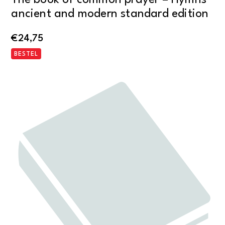
The book of common prayer – Hymns
ancient and modern standard edition
€
24,75
BESTEL