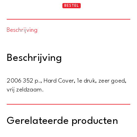
Cactus.
BESTEL
Verhalen
uit
Beschrijving
het
gewilde
westen.
Beschrijving
Lustrumalmanak
der
Civitas
2006 352 p., Hard Cover, 1e druk, zeer goed,
Studiosorum
vrij zeldzaam.
Reformatorum
2001-
2006
Gerelateerde producten
aantal