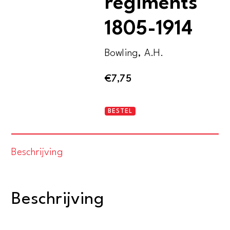
regiments
1805-1914
Bowling, A.H.
€
7,75
British
BESTEL
Hussar
regiments
Beschrijving
1805-
1914
aantal
Beschrijving