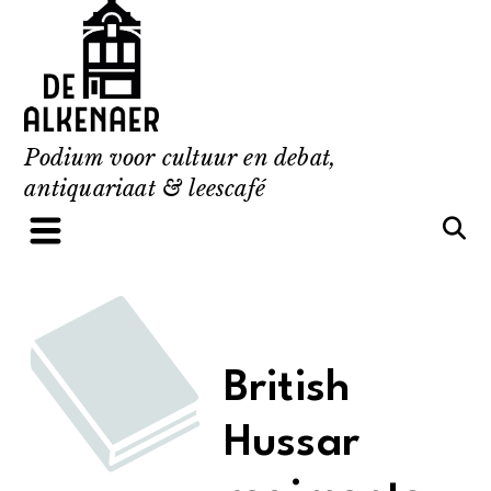
Skip
to
content
Podium voor cultuur en debat,
antiquariaat & leescafé
British
Hussar