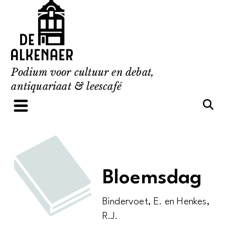
Skip
to
content
Podium voor cultuur en debat,
antiquariaat & leescafé
Bloemsdag
Bindervoet, E. en Henkes,
R.J.