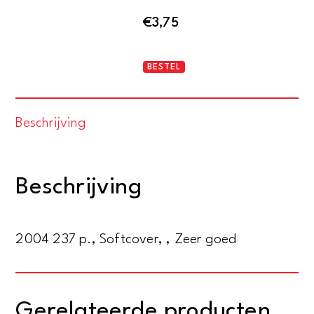
€
3,75
Bloemsdag
BESTEL
aantal
Beschrijving
Beschrijving
2004 237 p., Softcover, , Zeer goed
Gerelateerde producten