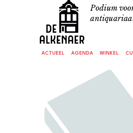
Skip
Podium voor
to
antiquariaat
content
ACTUEEL
AGENDA
WINKEL
CU