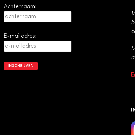
Achternaam:
V
b
c
E-mailadres:
M
a
E
I