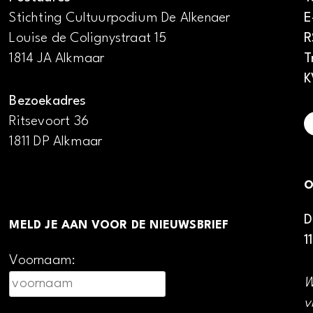
Stichting Cultuurpodium De Alkenaer
E
Louise de Colignystraat 15
R
1814 JA Alkmaar
T
K
Bezoekadres
Ritsevoort 36
1811 DP Alkmaar
O
D
MELD JE AAN VOOR DE NIEUWSBRIEF
1
Voornaam:
W
v