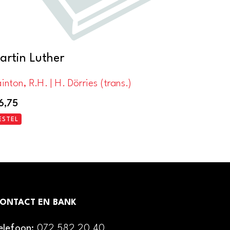
artin Luther
inton, R.H. | H. Dörries (trans.)
6,75
ESTEL
ONTACT EN BANK
elefoon:
072 582 20 40