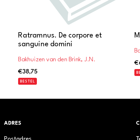
Ratramnus. De corpore et
M
sanguine domini
Ba
Bakhuizen van den Brink, J.N.
€
€
38,75
B
BESTEL
ADRES
C
Postadres
T