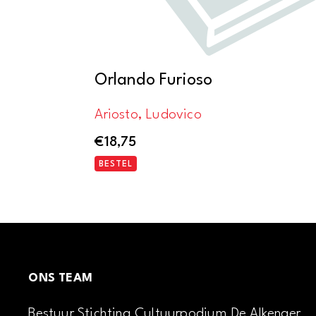
Orlando Furioso
Ariosto, Ludovico
€
18,75
BESTEL
ONS TEAM
Bestuur Stichting Cultuurpodium De Alkenaer