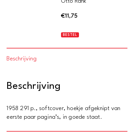
Otto Rank
€
11,75
Beyond
BESTEL
Psychology
aantal
Beschrijving
Beschrijving
1958 291 p., softcover, hoekje afgeknipt van
eerste paar pagina’s, in goede staat.