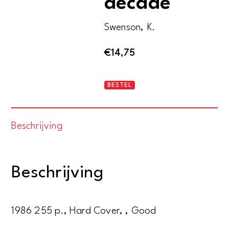
decade
Swenson, K.
€
14,75
Barbra.
BESTEL
The
second
Beschrijving
decade
aantal
Beschrijving
1986 255 p., Hard Cover, , Good