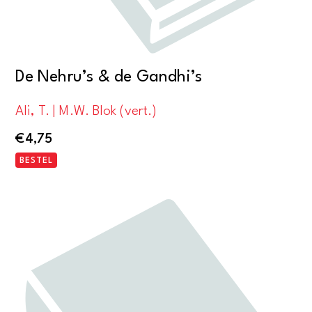
De Nehru’s & de Gandhi’s
Ali, T. | M.W. Blok (vert.)
€
4,75
BESTEL