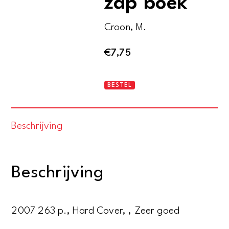
zap boek
Croon, M.
€
7,75
Babyboom
BESTEL
zwanger
zap
Beschrijving
boek
aantal
Beschrijving
2007 263 p., Hard Cover, , Zeer goed