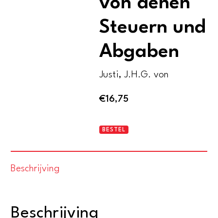
von denen
Steuern und
Abgaben
Justi, J.H.G. von
€
16,75
Ausführliche
BESTEL
Abhandlung
von
Beschrijving
denen
Steuern
und
Beschrijving
Abgaben