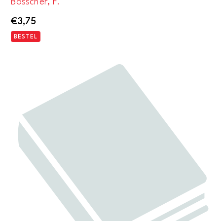
Bosscher, F.
€
3,75
BESTEL