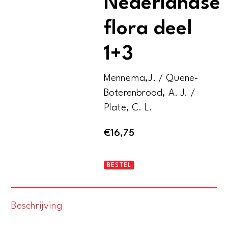
Nederlandse
flora deel
1+3
Mennema,J. / Quene-
Boterenbrood, A. J. /
Plate, C. L.
€
16,75
Atlas
BESTEL
van
de
Beschrijving
Nederlandse
flora